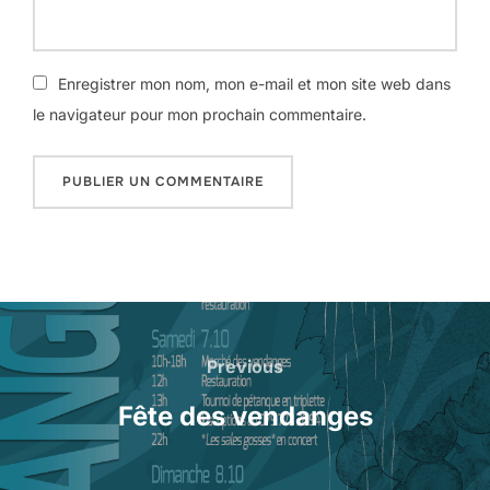
Enregistrer mon nom, mon e-mail et mon site web dans
le navigateur pour mon prochain commentaire.
A
l
t
e
Previous
r
n
Fête des vendanges
a
t