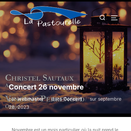
Concert 26 novembre
par
webmaster
dans
Concert
sur
septembre
28, 2023
Novembre est un mois particulier, où la nuit prend le